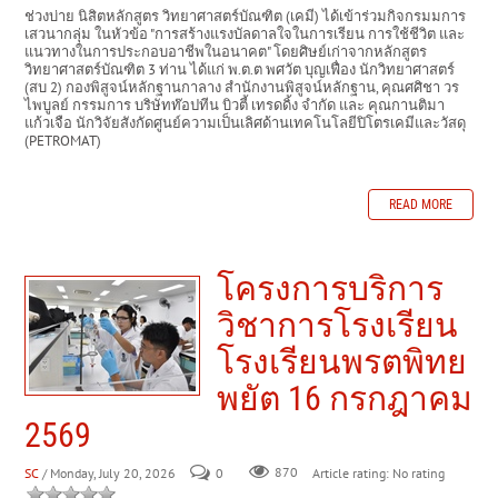
ช่วงบ่าย นิสิตหลักสูตร วิทยาศาสตร์บัณฑิต (เคมี) ได้เข้าร่วมกิจกรมมการ
เสวนากลุ่ม ในหัวข้อ "การสร้างแรงบัลดาลใจในการเรียน การใช้ชีวิต และ
แนวทางในการประกอบอาชีพในอนาคต" โดยศิษย์เก่าจากหลักสูตร
วิทยาศาสตร์บัณฑิต 3 ท่าน ได้แก่ พ.ต.ต พศวัต บุญเฟื่อง นักวิทยาศาสตร์
(สบ 2) กองพิสูจน์หลักฐานกาลาง สำนักงานพิสูจน์หลักฐาน, คุณศศิชา วร
ไพบูลย์ กรรมการ บริษัทท๊อปทีน บิวตี้ เทรดดิ้ง จำกัด และ คุณกานติมา
แก้วเจือ นักวิจัยสังกัดศูนย์ความเป็นเลิศด้านเทคโนโลยีปิโตรเคมีและวัสดุ
(PETROMAT)
READ MORE
โครงการบริการ
วิชาการโรงเรียน
โรงเรียนพรตพิทย
พยัต 16 กรกฎาคม
2569
SC
/ Monday, July 20, 2026
0
870
Article rating: No rating