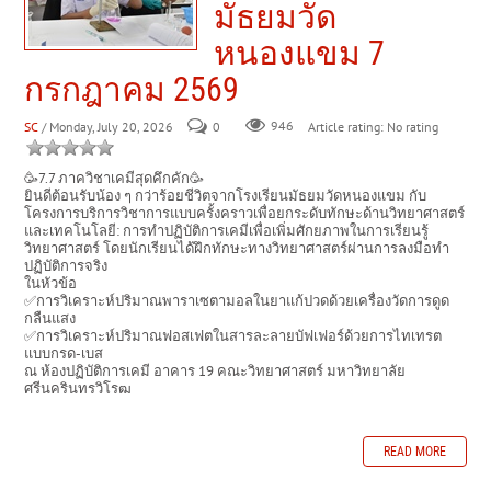
มัธยมวัด
หนองแขม 7
กรกฎาคม 2569
SC
/ Monday, July 20, 2026
0
946
Article rating: No rating
🥳7.7 ภาควิชาเคมีสุดคึกคัก🥳
ยินดีต้อนรับน้อง ๆ กว่าร้อยชีวิตจากโรงเรียนมัธยมวัดหนองแขม กับ
โครงการบริการวิชาการแบบครั้งคราวเพื่อยกระดับทักษะด้านวิทยาศาสตร์
และเทคโนโลยี: การทำปฏิบัติการเคมีเพื่อเพิ่มศักยภาพในการเรียนรู้
วิทยาศาสตร์ โดยนักเรียนได้ฝึกทักษะทางวิทยาศาสตร์ผ่านการลงมือทำ
ปฏิบัติการจริง
ในหัวข้อ
✅การวิเคราะห์ปริมาณพาราเซตามอลในยาแก้ปวดด้วยเครื่องวัดการดูด
กลืนแสง
✅การวิเคราะห์ปริมาณฟอสเฟตในสารละลายบัฟเฟอร์ด้วยการไทเทรต
แบบกรด-เบส
ณ ห้องปฏิบัติการเคมี อาคาร 19 คณะวิทยาศาสตร์ มหาวิทยาลัย
ศรีนครินทรวิโรฒ
READ MORE