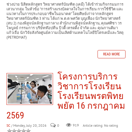
ช่วงบ่าย นิสิตหลักสูตร วิทยาศาสตร์บัณฑิต (เคมี) ได้เข้าร่วมกิจกรมมการ
เสวนากลุ่ม ในหัวข้อ "การสร้างแรงบัลดาลใจในการเรียน การใช้ชีวิต และ
แนวทางในการประกอบอาชีพในอนาคต" โดยศิษย์เก่าจากหลักสูตร
วิทยาศาสตร์บัณฑิต 3 ท่าน ได้แก่ พ.ต.ต พศวัต บุญเฟื่อง นักวิทยาศาสตร์
(สบ 2) กองพิสูจน์หลักฐานกาลาง สำนักงานพิสูจน์หลักฐาน, คุณศศิชา วร
ไพบูลย์ กรรมการ บริษัทท๊อปทีน บิวตี้ เทรดดิ้ง จำกัด และ คุณกานติมา
แก้วเจือ นักวิจัยสังกัดศูนย์ความเป็นเลิศด้านเทคโนโลยีปิโตรเคมีและวัสดุ
(PETROMAT)
READ MORE
โครงการบริการ
วิชาการโรงเรียน
โรงเรียนพรตพิทย
พยัต 16 กรกฎาคม
2569
SC
/ Monday, July 20, 2026
0
919
Article rating: No rating