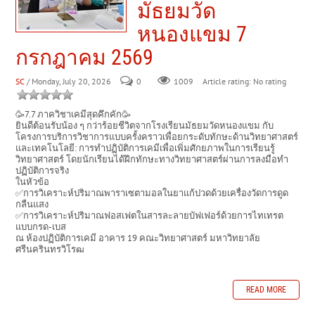
มัธยมวัด
หนองแขม 7
กรกฎาคม 2569
SC
/ Monday, July 20, 2026
0
Article rating: No rating
1009
🥳7.7 ภาควิชาเคมีสุดคึกคัก🥳
ยินดีต้อนรับน้อง ๆ กว่าร้อยชีวิตจากโรงเรียนมัธยมวัดหนองแขม กับ
โครงการบริการวิชาการแบบครั้งคราวเพื่อยกระดับทักษะด้านวิทยาศาสตร์
และเทคโนโลยี: การทำปฏิบัติการเคมีเพื่อเพิ่มศักยภาพในการเรียนรู้
วิทยาศาสตร์ โดยนักเรียนได้ฝึกทักษะทางวิทยาศาสตร์ผ่านการลงมือทำ
ปฏิบัติการจริง
ในหัวข้อ
✅การวิเคราะห์ปริมาณพาราเซตามอลในยาแก้ปวดด้วยเครื่องวัดการดูด
กลืนแสง
✅การวิเคราะห์ปริมาณฟอสเฟตในสารละลายบัฟเฟอร์ด้วยการไทเทรต
แบบกรด-เบส
ณ ห้องปฏิบัติการเคมี อาคาร 19 คณะวิทยาศาสตร์ มหาวิทยาลัย
ศรีนครินทรวิโรฒ
READ MORE