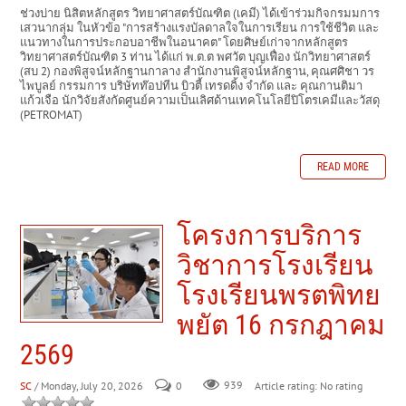
ช่วงบ่าย นิสิตหลักสูตร วิทยาศาสตร์บัณฑิต (เคมี) ได้เข้าร่วมกิจกรมมการ
เสวนากลุ่ม ในหัวข้อ "การสร้างแรงบัลดาลใจในการเรียน การใช้ชีวิต และ
แนวทางในการประกอบอาชีพในอนาคต" โดยศิษย์เก่าจากหลักสูตร
วิทยาศาสตร์บัณฑิต 3 ท่าน ได้แก่ พ.ต.ต พศวัต บุญเฟื่อง นักวิทยาศาสตร์
(สบ 2) กองพิสูจน์หลักฐานกาลาง สำนักงานพิสูจน์หลักฐาน, คุณศศิชา วร
ไพบูลย์ กรรมการ บริษัทท๊อปทีน บิวตี้ เทรดดิ้ง จำกัด และ คุณกานติมา
แก้วเจือ นักวิจัยสังกัดศูนย์ความเป็นเลิศด้านเทคโนโลยีปิโตรเคมีและวัสดุ
(PETROMAT)
READ MORE
โครงการบริการ
วิชาการโรงเรียน
โรงเรียนพรตพิทย
พยัต 16 กรกฎาคม
2569
SC
/ Monday, July 20, 2026
0
939
Article rating: No rating