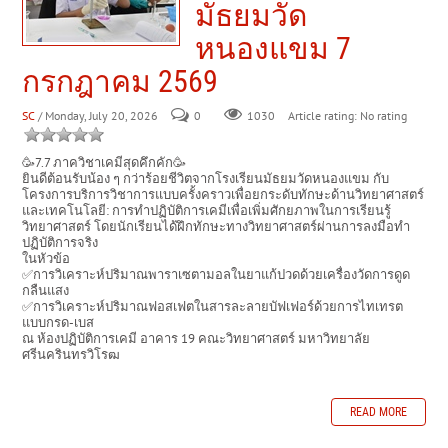
มัธยมวัด
หนองแขม 7
กรกฎาคม 2569
SC
/ Monday, July 20, 2026
0
Article rating: No rating
1030
🥳7.7 ภาควิชาเคมีสุดคึกคัก🥳
ยินดีต้อนรับน้อง ๆ กว่าร้อยชีวิตจากโรงเรียนมัธยมวัดหนองแขม กับ
โครงการบริการวิชาการแบบครั้งคราวเพื่อยกระดับทักษะด้านวิทยาศาสตร์
และเทคโนโลยี: การทำปฏิบัติการเคมีเพื่อเพิ่มศักยภาพในการเรียนรู้
วิทยาศาสตร์ โดยนักเรียนได้ฝึกทักษะทางวิทยาศาสตร์ผ่านการลงมือทำ
ปฏิบัติการจริง
ในหัวข้อ
✅การวิเคราะห์ปริมาณพาราเซตามอลในยาแก้ปวดด้วยเครื่องวัดการดูด
กลืนแสง
✅การวิเคราะห์ปริมาณฟอสเฟตในสารละลายบัฟเฟอร์ด้วยการไทเทรต
แบบกรด-เบส
ณ ห้องปฏิบัติการเคมี อาคาร 19 คณะวิทยาศาสตร์ มหาวิทยาลัย
ศรีนครินทรวิโรฒ
READ MORE