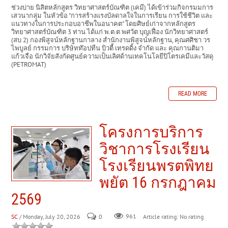
ช่วงบ่าย นิสิตหลักสูตร วิทยาศาสตร์บัณฑิต (เคมี) ได้เข้าร่วมกิจกรมมการ
เสวนากลุ่ม ในหัวข้อ "การสร้างแรงบัลดาลใจในการเรียน การใช้ชีวิต และ
แนวทางในการประกอบอาชีพในอนาคต" โดยศิษย์เก่าจากหลักสูตร
วิทยาศาสตร์บัณฑิต 3 ท่าน ได้แก่ พ.ต.ต พศวัต บุญเฟื่อง นักวิทยาศาสตร์
(สบ 2) กองพิสูจน์หลักฐานกาลาง สำนักงานพิสูจน์หลักฐาน, คุณศศิชา วร
ไพบูลย์ กรรมการ บริษัทท๊อปทีน บิวตี้ เทรดดิ้ง จำกัด และ คุณกานติมา
แก้วเจือ นักวิจัยสังกัดศูนย์ความเป็นเลิศด้านเทคโนโลยีปิโตรเคมีและวัสดุ
(PETROMAT)
READ MORE
โครงการบริการ
วิชาการโรงเรียน
โรงเรียนพรตพิทย
พยัต 16 กรกฎาคม
2569
SC
/ Monday, July 20, 2026
0
961
Article rating: No rating