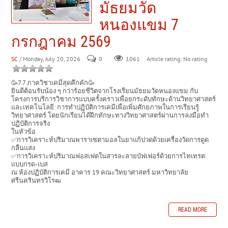
มัธยมวัด
หนองแขม 7
กรกฎาคม 2569
SC
/ Monday, July 20, 2026
0
Article rating: No rating
1061
🥳7.7 ภาควิชาเคมีสุดคึกคัก🥳
ยินดีต้อนรับน้อง ๆ กว่าร้อยชีวิตจากโรงเรียนมัธยมวัดหนองแขม กับ
โครงการบริการวิชาการแบบครั้งคราวเพื่อยกระดับทักษะด้านวิทยาศาสตร์
และเทคโนโลยี: การทำปฏิบัติการเคมีเพื่อเพิ่มศักยภาพในการเรียนรู้
วิทยาศาสตร์ โดยนักเรียนได้ฝึกทักษะทางวิทยาศาสตร์ผ่านการลงมือทำ
ปฏิบัติการจริง
ในหัวข้อ
✅การวิเคราะห์ปริมาณพาราเซตามอลในยาแก้ปวดด้วยเครื่องวัดการดูด
กลืนแสง
✅การวิเคราะห์ปริมาณฟอสเฟตในสารละลายบัฟเฟอร์ด้วยการไทเทรต
แบบกรด-เบส
ณ ห้องปฏิบัติการเคมี อาคาร 19 คณะวิทยาศาสตร์ มหาวิทยาลัย
ศรีนครินทรวิโรฒ
READ MORE