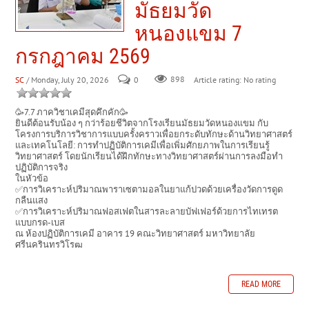
มัธยมวัด
หนองแขม 7
กรกฎาคม 2569
SC
/ Monday, July 20, 2026
0
898
Article rating: No rating
🥳7.7 ภาควิชาเคมีสุดคึกคัก🥳
ยินดีต้อนรับน้อง ๆ กว่าร้อยชีวิตจากโรงเรียนมัธยมวัดหนองแขม กับ
โครงการบริการวิชาการแบบครั้งคราวเพื่อยกระดับทักษะด้านวิทยาศาสตร์
และเทคโนโลยี: การทำปฏิบัติการเคมีเพื่อเพิ่มศักยภาพในการเรียนรู้
วิทยาศาสตร์ โดยนักเรียนได้ฝึกทักษะทางวิทยาศาสตร์ผ่านการลงมือทำ
ปฏิบัติการจริง
ในหัวข้อ
✅การวิเคราะห์ปริมาณพาราเซตามอลในยาแก้ปวดด้วยเครื่องวัดการดูด
กลืนแสง
✅การวิเคราะห์ปริมาณฟอสเฟตในสารละลายบัฟเฟอร์ด้วยการไทเทรต
แบบกรด-เบส
ณ ห้องปฏิบัติการเคมี อาคาร 19 คณะวิทยาศาสตร์ มหาวิทยาลัย
ศรีนครินทรวิโรฒ
READ MORE