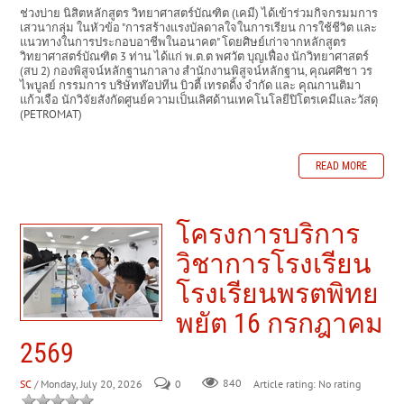
ช่วงบ่าย นิสิตหลักสูตร วิทยาศาสตร์บัณฑิต (เคมี) ได้เข้าร่วมกิจกรมมการ
เสวนากลุ่ม ในหัวข้อ "การสร้างแรงบัลดาลใจในการเรียน การใช้ชีวิต และ
แนวทางในการประกอบอาชีพในอนาคต" โดยศิษย์เก่าจากหลักสูตร
วิทยาศาสตร์บัณฑิต 3 ท่าน ได้แก่ พ.ต.ต พศวัต บุญเฟื่อง นักวิทยาศาสตร์
(สบ 2) กองพิสูจน์หลักฐานกาลาง สำนักงานพิสูจน์หลักฐาน, คุณศศิชา วร
ไพบูลย์ กรรมการ บริษัทท๊อปทีน บิวตี้ เทรดดิ้ง จำกัด และ คุณกานติมา
แก้วเจือ นักวิจัยสังกัดศูนย์ความเป็นเลิศด้านเทคโนโลยีปิโตรเคมีและวัสดุ
(PETROMAT)
READ MORE
โครงการบริการ
วิชาการโรงเรียน
โรงเรียนพรตพิทย
พยัต 16 กรกฎาคม
2569
SC
/ Monday, July 20, 2026
0
840
Article rating: No rating