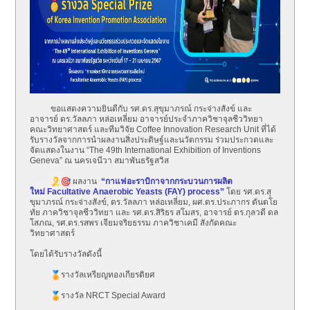
ขอแสดงความยินดีกับ รศ.ดร.สุขุมาภรณ์ กระจ่างสังข์ และ
อาจารย์ ดร.วัลลภา หล่อเหลี่ยม อาจารย์ประจำภาควิชาจุลชีววิทยา
คณะวิทยาศาสตร์ และทีมวิจัย Coffee Innovation Research Unit ที่ได้
รับรางวัลจากการนำผลงานสิ่
งประดิษฐ์และนวัตกรรม ร่วมประกวดและ
จัดแสดงในงาน “The 49th International Exhibition of Inventions
Geneva” ณ นครเจนีวา สมาพันธรัฐสวิส
ผลงาน
“กาแฟอะราบิกาจากกระบวนการผลิ
ต
ใหม่ Facultative Anaerobic Yeasts (FAY) process”
โดย รศ.ดร.สุ
ขุมาภรณ์ กระจ่างสังข์, ดร.วัลลภา หล่อเหลี่ยม, ผศ.ดร.ประภากร ตันตโย
ทัย ภาควิชาจุลชีววิทยา และ รศ.ดร.สิริธร สโมสร, อาจารย์ ดร.กุลวดี ดล
โสภณ, รศ.ดร.รสพร เจียมจริยธรรม ภาควิชาเคมี สังกัดคณะ
วิทยาศาสตร์
โดยได้รับรางวัลดังนี้
รางวัลเหรียญทองเกียรติยศ
รางวัล NRCT Special Award